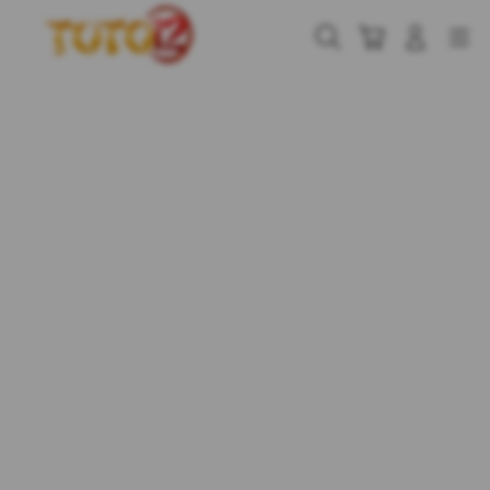
Skip
to
Cari
Troli
Login
Navigation
content