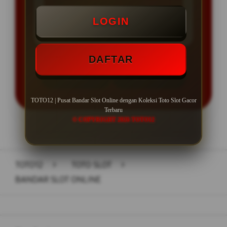
Minimal Deposit Rp. 5.000
LOGIN
Minimal Withdraw Rp 50.000
DAFTAR
LOGIN
DAFTAR
TOTO12 | Pusat Bandar Slot Online dengan Koleksi Toto Slot Gacor
Terbaru
© COPYRIGHT 2026 TOTO12
Layer Popup Close
TOTO12
>
TOTO SLOT
>
BANDAR SLOT ONLINE
Buka
Footer Navigation